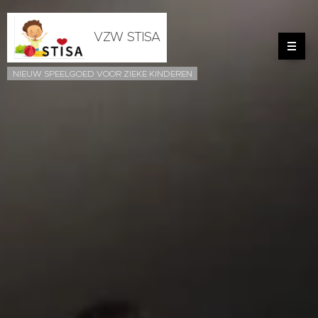
VZW STISA
NIEUW SPEELGOED VOOR ZIEKE KINDEREN