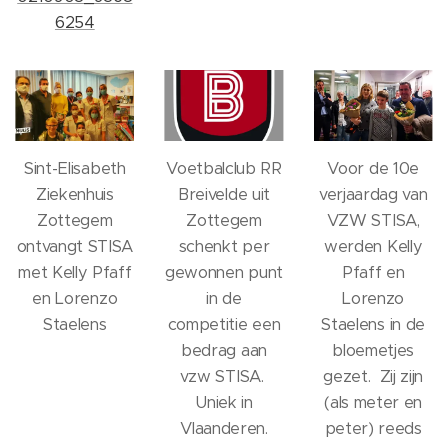
6254
Sint-Elisabeth
Voetbalclub RR
Voor de 10e
Ziekenhuis
Breivelde uit
verjaardag van
Zottegem
Zottegem
VZW STISA,
ontvangt STISA
schenkt per
werden Kelly
met Kelly Pfaff
gewonnen punt
Pfaff en
en Lorenzo
in de
Lorenzo
Staelens
competitie een
Staelens in de
bedrag aan
bloemetjes
vzw STISA.
gezet. Zij zijn
Uniek in
(als meter en
Vlaanderen.
peter) reeds