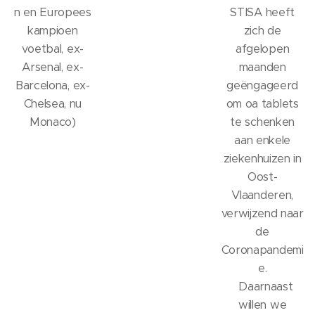
n en Europees
STISA heeft
kampioen
zich de
voetbal, ex-
afgelopen
Arsenal, ex-
maanden
Barcelona, ex-
geëngageerd
Chelsea, nu
om oa tablets
Monaco)
te schenken
aan enkele
ziekenhuizen in
Oost-
Vlaanderen,
verwijzend naar
de
Coronapandemi
e.
Daarnaast
willen we