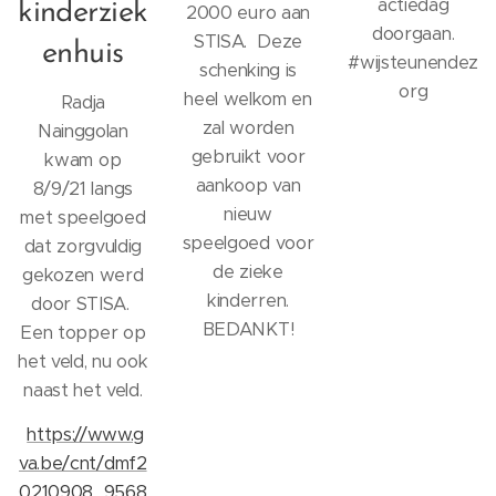
actiedag
kinderziek
2000 euro aan
doorgaan.
STISA. Deze
enhuis
#wijsteunendez
schenking is
org
heel welkom en
Radja
zal worden
Nainggolan
gebruikt voor
kwam op
aankoop van
8/9/21 langs
nieuw
met speelgoed
speelgoed voor
dat zorgvuldig
de zieke
gekozen werd
kinderren.
door STISA.
BEDANKT!
Een topper op
het veld, nu ook
naast het veld.
https://www.g
va.be/cnt/dmf2
0210908_9568