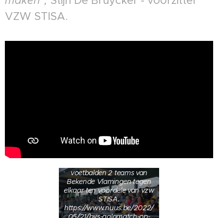
maken",
Stijn De Bruycker - voorzitter
VZW STISA.
Bekende gezichten
voetballen voor STISA Op
de terreinen van Olsa Brakel
voetbalden 2 teams van
Bekende Vlamingen tegen
elkaar ten voordele van vzw
STISA.
https://www.nuus.be/2022/
05/21/bvs-galamatch-op-