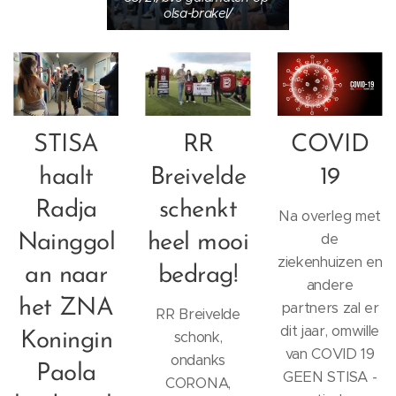
olsa-brakel/
STISA
RR
COVID
haalt
Breivelde
19
Radja
schenkt
Na overleg met
de
Nainggol
heel mooi
ziekenhuizen en
an naar
bedrag!
andere
het ZNA
partners zal er
RR Breivelde
dit jaar, omwille
schonk,
Koningin
van COVID 19
ondanks
Paola
GEEN STISA -
CORONA,