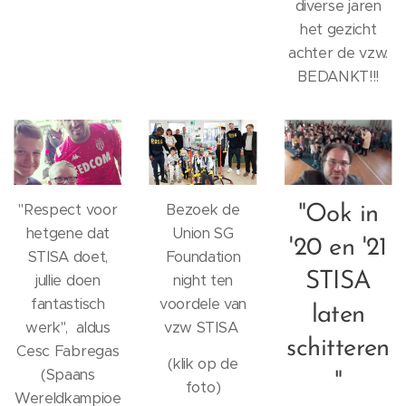
diverse jaren
het gezicht
achter de vzw.
BEDANKT!!!
"Respect voor
Bezoek de
"Ook in
hetgene dat
Union SG
'20 en '21
STISA doet,
Foundation
STISA
jullie doen
night ten
fantastisch
voordele van
laten
werk", aldus
vzw STISA
schitteren
Cesc Fabregas
(klik op de
(Spaans
"
foto)
Wereldkampioe