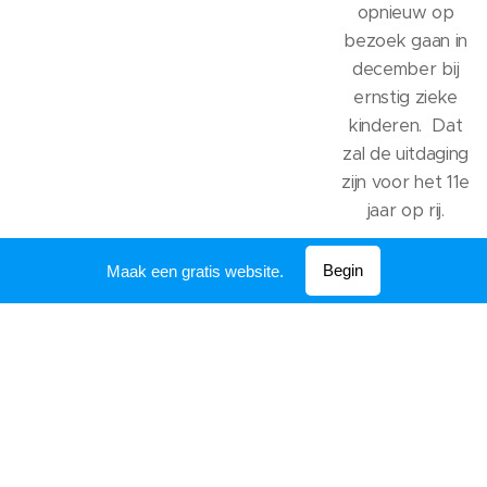
opnieuw op
bezoek gaan in
december bij
ernstig zieke
kinderen. Dat
zal de uitdaging
zijn voor het 11e
jaar op rij.
Begin
Maak een gratis website.
Schenk uw
Bezoek
nalatenscha
AZ Zeno
p
Gesprek met
Uiteraard